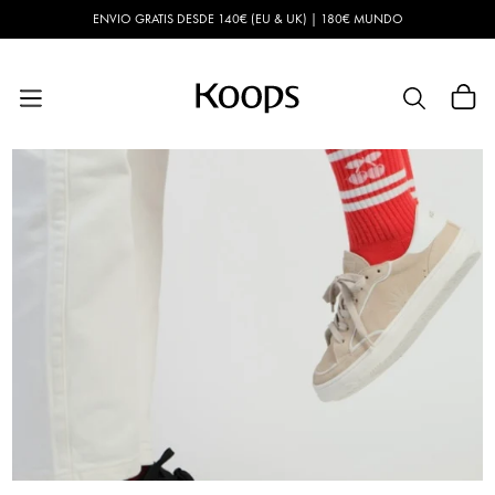
Ir
ENVIO GRATIS DESDE 140€ (EU & UK) | 180€ MUNDO
directamente
al contenido
Carrito